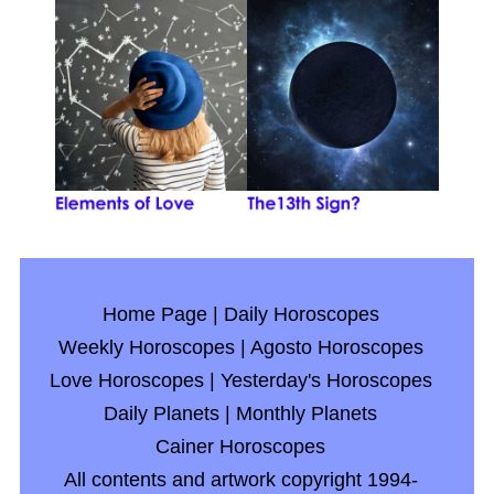
Home Page
|
Daily Horoscopes
Weekly Horoscopes
|
Agosto Horoscopes
Love Horoscopes
|
Yesterday's Horoscopes
Daily Planets
|
Monthly Planets
Cainer Horoscopes
All contents and artwork copyright 1994-